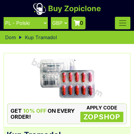
0
Dom
Kup Tramadol
APPLY CODE
GET
10% OFF
ON EVERY
ZOPSHOP
ORDER!