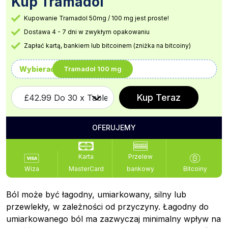
Kup Tramadol
Kupowanie Tramadol 50mg / 100 mg jest proste!
Dostawa 4 - 7 dni w zwykłym opakowaniu
Zapłać kartą, bankiem lub bitcoinem (zniżka na bitcoiny)
Wybierać
Tramadol 100 mg
Kup Teraz
OFERUJEMY
Karta
Przelew
Wiza
MasterCard
bankowy
Bitcoiny
Ból może być łagodny, umiarkowany, silny lub
przewlekły, w zależności od przyczyny. Łagodny do
umiarkowanego ból ma zazwyczaj minimalny wpływ na