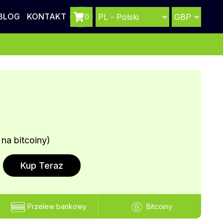
BLOG
KONTAKT
0
 na bitcoiny)
Kup Teraz
Przelew bankowy
Bitcoiny