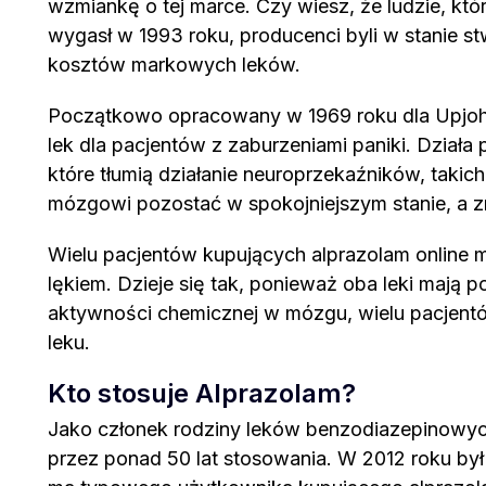
wzmiankę o tej marce. Czy wiesz, że ludzie, kt
wygasł w 1993 roku, producenci byli w stanie 
kosztów markowych leków.
Początkowo opracowany w 1969 roku dla Upjoh
lek dla pacjentów z zaburzeniami paniki. Dzia
które tłumią działanie neuroprzekaźników, taki
mózgowi pozostać w spokojniejszym stanie, a 
Wielu pacjentów kupujących alprazolam online m
lękiem. Dzieje się tak, ponieważ oba leki mają 
aktywności chemicznej w mózgu, wielu pacjentó
leku.
Kto stosuje Alprazolam?
Jako członek rodziny leków benzodiazepinowych
przez ponad 50 lat stosowania. W 2012 roku był