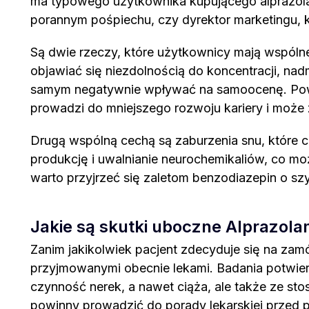
ma typowego użytkownika kupującego alprazolam
porannym pośpiechu, czy dyrektor marketingu, 
Są dwie rzeczy, które użytkownicy mają wspólne;
objawiać się niezdolnością do koncentracji, na
samym negatywnie wpływać na samoocenę. Powsze
prowadzi do mniejszego rozwoju kariery i może 
Drugą wspólną cechą są zaburzenia snu, które
produkcję i uwalnianie neurochemikaliów, co mo
warto przyjrzeć się zaletom benzodiazepin o sz
Jakie są skutki uboczne Alprazol
Zanim jakikolwiek pacjent zdecyduje się na zam
przyjmowanymi obecnie lekami. Badania potwier
czynność nerek, a nawet ciąża, ale także ze sto
powinny prowadzić do porady lekarskiej przed 