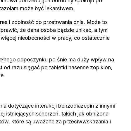
domowa potrzebująca odrobiny spokoju po
prazolam może być lekarstwem.
res i zdolność do przetrwania dnia. Może to
sprawić, że dana osoba będzie unikać, a tym
ięcej nieobecności w pracy, co ostatecznie
 pełnego odpoczynku po śnie ma duży wpływ na
 od razu sięgać po tabletki nasenne zopiklon,
e.
ia dotyczące interakcji benzodiazepin z innymi
 istniejących schorzeń, takich jak obniżona
leków, które są uważane za przeciwwskazania i