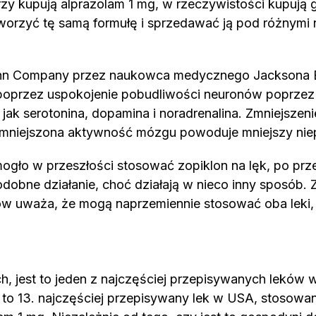
órzy kupują alprazolam 1 mg, w rzeczywistości kupują
stworzyć tę samą formułę i sprzedawać ją pod różny
n Company przez naukowca medycznego Jacksona B. 
ła poprzez uspokojenie pobudliwości neuronów poprze
ch jak serotonina, dopamina i noradrenalina. Zmniejs
zmniejszona aktywność mózgu powoduje mniejszy nie
ogło w przeszłości stosować zopiklon na lęk, po prz
podobne działanie, choć działają w nieco inny sposób
w uważa, że mogą naprzemiennie stosować oba leki, 
, jest to jeden z najczęściej przepisywanych leków
 to 13. najczęściej przepisywany lek w USA, stosowan