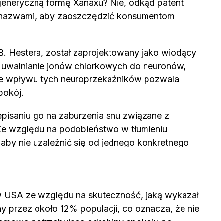
 generyczną formę Xanaxu? Nie, odkąd patent
mi nazwami, aby zaoszczędzić konsumentom
Hestera, został zaprojektowany jako wiodący
z uwalnianie jonów chlorkowych do neuronów,
zenie wpływu tych neuroprzekaźników pozwala
pokój.
episaniu go na zaburzenia snu związane z
. Ze względu na podobieństwo w tłumieniu
aby nie uzależnić się od jednego konkretnego
 w USA ze względu na skuteczność, jaką wykazał
y przez około 12% populacji, co oznacza, że nie