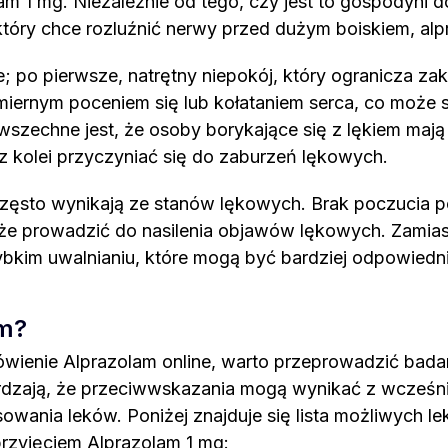
 1 mg. Niezależnie od tego, czy jest to gospodyni 
który chce rozluźnić nerwy przed dużym boiskiem, al
 po pierwsze, natrętny niepokój, który ogranicza zak
dmiernym poceniem się lub kołataniem serca, co może 
chne jest, że osoby borykające się z lękiem mają w
z kolei przyczyniać się do zaburzeń lękowych.
 często wynikają ze stanów lękowych. Brak poczucia
że prowadzić do nasilenia objawów lękowych. Zamiast
ybkim uwalnianiu, które mogą być bardziej odpowiedni
am?
ówienie Alprazolam online, warto przeprowadzić badan
dzają, że przeciwwskazania mogą wynikać z wcześniej
sowania leków. Poniżej znajduje się lista możliwych 
przyjęciem Alprazolam 1 mg: