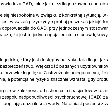
 doświadcza GAD, takie jak niezdiagnozowana choroba
aje się niespokojna w związku z konkretną sytuacją,
ej jest wskazać przyczyny, spróbuj poszukać jakiejś 
a doprowadziła do GAD, przy jednoczesnym stosowaniu
znacza, że jest to jedyna opcja leczenia stanów lękowy
o leku, który jest dostępny na rynku tak długo, jak a
o bezpieczeństwo. Większość badanych użytkowników 
 przewlekłego lęku. Zastrzeżenie polega na tym, że dz
 a potencjalne ryzyko znacznie wzrasta, gdy produk
 się w zależności od schorzenia i pacjentów w różn
u zespołu nadpobudliwości psychoruchowej (GAD) za
ny i popijając dużą ilością wody. Natomiast pacjenci