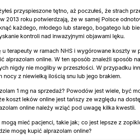
yłeś przyspieszone tętno, aż poczułeś, że strach prz
w 2013 roku potwierdzają, że w samej Polsce odnot
nąć każdego, młodego lub starego, bogatego lub bie
zyskanie kontroli nad inwazyjnymi objawami lęku.
ę u terapeuty w ramach NHS i wygórowane koszty w p
ić alprazolam online. W ten sposób znaleźli sposób n
rych nigdy nie mogliby w przeszłości. W przypadku in
nocy z niewielką ilością snu lub jego brakiem.
azolam 1 mg na sprzedaż? Powodów jest wiele, być mo
że koszt leków online jest tańszy ze względu na dos
zolam online należy wziąć pod uwagę kilka kwestii.
 mogą mieć pacjenci, takie jak; co jest lepsze z zop
dzie mogę kupić alprazolam online?