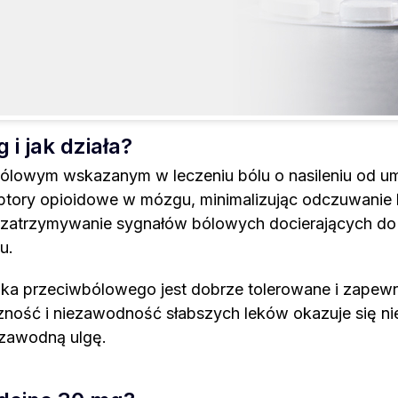
 i jak działa?
ólowym wskazanym w leczeniu bólu o nasileniu od um
eptory opioidowe w mózgu, minimalizując odczuwanie 
zez zatrzymywanie sygnałów bólowych docierających do
u.
dka przeciwbólowego jest dobrze tolerowane i zapewn
zność i niezawodność słabszych leków okazuje się ni
ezawodną ulgę.