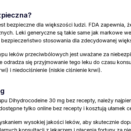
zpieczna?
st bezpieczne dla większości ludzi. FDA zapewnia, że
ych. Leki generyczne są takie same jak markowe wersj
i bezpieczeństwo stosowania dla zdecydowanej więk
ypu leków przeciwbólowych jest uważane za niebezp
e odradza się przyjmowanie tego leku do czasu konsu
i) i niedociśnienie (niskie ciśnienie krwi).
mg
upu Dihydrocodeine 30 mg bez recepty, należy najpier
są dostępne tylko online bez recepty i kosztują ułame
uzyskaniem wysokiej jakości leków, aby skutecznie d
arnych konsultacji z lekarzem i płacenia fortuny za ni