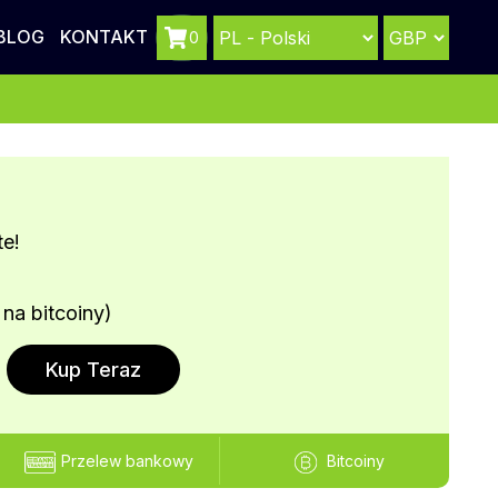
BLOG
KONTAKT
0
e!
 na bitcoiny)
Kup Teraz
Przelew bankowy
Bitcoiny