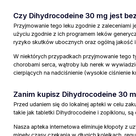
Czy Dihydrocodeine 30 mg jest be
Przyjmowanie tego leku zgodnie z zaleceniami je
użyciu zgodnie z ich programem leków generyczn
ryzyko skutków ubocznych oraz ogólną jakość 
W niektórych przypadkach przyjmowanie tego t
chorobami serca, wątroby lub nerek w wywiadzi
cierpiących na nadciśnienie (wysokie ciśnienie krw
Zanim kupisz Dihydrocodeine 30 
Przed udaniem się do lokalnej apteki w celu zak
takie jak tabletki Dihydrocodeine i zopiklonu, 
Nasza apteka internetowa eliminuje kłopoty z 
minęły czasy czekania w długich kolejkach, regul