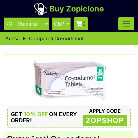
0
Acasă
Cumpărați Co-codamol
APPLY CODE
GET
10% OFF
ON EVERY
ZOPSHOP
ORDER!