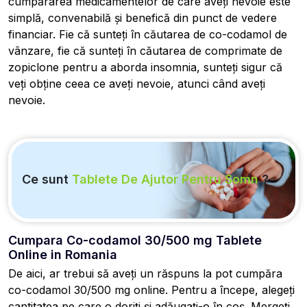
cumpărarea medicamentelor de care aveți nevoie este
simplă, convenabilă și benefică din punct de vedere
financiar. Fie că sunteți în căutarea de co-codamol de
vânzare, fie că sunteți în căutarea de comprimate de
zopiclone pentru a aborda insomnia, sunteți sigur că
veți obține ceea ce aveți nevoie, atunci când aveți
nevoie.
Ce sunt
Tablete De Ajutor Pentru Somn
?
Cumpara Co-codamol 30/500 mg Tablete
Online in Romania
De aici, ar trebui să aveți un răspuns la pot cumpăra
co-codamol 30/500 mg online. Pentru a începe, alegeți
cantitatea pe care o doriți și adăugați-o în coș. Mergeți