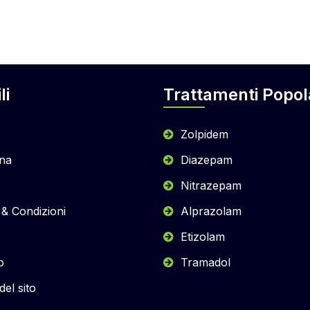
li
Trattamenti Popol
Zolpidem
na
Diazepam
Nitrazepam
 & Condizioni
Alprazolam
Etizolam
o
Tramadol
el sito