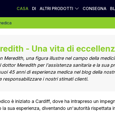
CASA
DI
ALTRI PRODOTTI
CONSEGNA
B
medica
edith - Una vita di eccellen
hn Meredith, una figura illustre nel campo della medici
el dottor Meredith per l'assistenza sanitaria e la su
suoi 45 anni di esperienza medica nel blog della nost
responsabilizzare i nostri stimati clienti.
dico è iniziato a Cardiff, dove ha intrapreso un impeg
o la sua esperienza, diventando un'autorità rispettata in