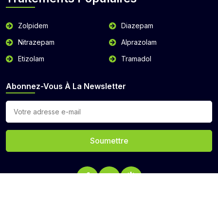
Zolpidem
Diazepam
Nitrazepam
Alprazolam
Etizolam
Tramadol
Abonnez-Vous À La Newsletter
Soumettre
droits d'auteur © 2026 buyzopiclone.com Tous les droits sont
réservés.