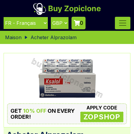
0
Maison
Acheter Alprazolam
APPLY CODE
GET
10% OFF
ON EVERY
ZOPSHOP
ORDER!