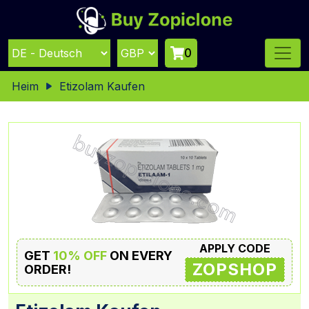
0
Heim
Etizolam Kaufen
APPLY CODE
GET
10% OFF
ON EVERY
ZOPSHOP
ORDER!