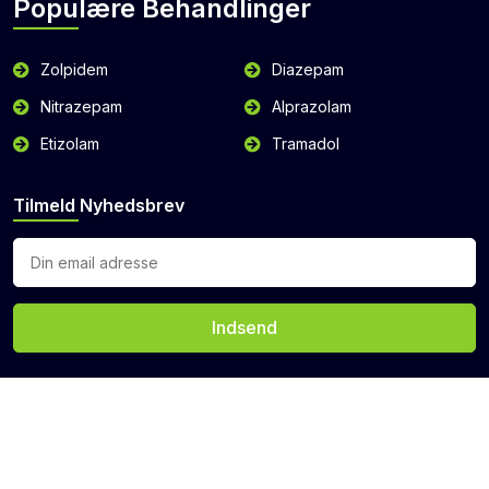
Populære Behandlinger
Zolpidem
Diazepam
Nitrazepam
Alprazolam
Etizolam
Tramadol
Tilmeld Nyhedsbrev
Indsend
ophavsret © 2026 buyzopiclone.com Alle rettigheder forbeholdes.