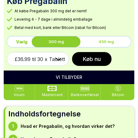
Køb Pregabalin
At købe Pregabalin 300 mg det er nemt!
Levering 4 - 7 dage i almindelig emballage
Betal med kort, bank eller Bitcoin (rabat for Bitcoin)
Vælg
300 mg
450 mg
Køb nu
VI TILBYDER
Visum
Mastercard
Bankoverførsel
Bitcoin
Indholdsfortegnelse
Hvad er Pregabalin, og hvordan virker det?