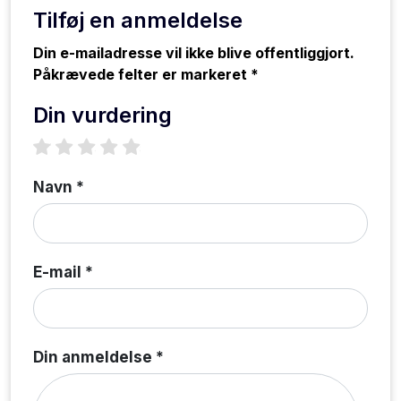
Tilføj en anmeldelse
Din e-mailadresse vil ikke blive offentliggjort.
Påkrævede felter er markeret *
Din vurdering
1 star
2 stars
3 stars
4 stars
5 stars
Navn *
E-mail *
Din anmeldelse *