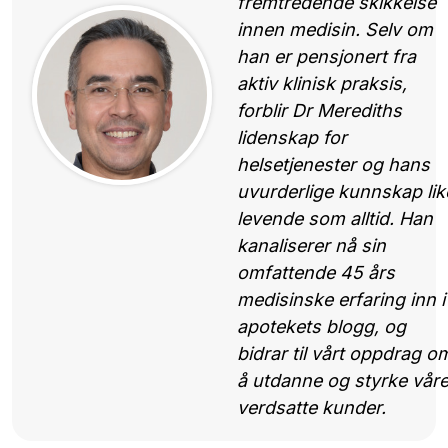
fremtredende skikkelse
innen medisin. Selv om
han er pensjonert fra
aktiv klinisk praksis,
forblir Dr Merediths
lidenskap for
helsetjenester og hans
uvurderlige kunnskap lik
levende som alltid. Han
kanaliserer nå sin
omfattende 45 års
medisinske erfaring inn i
apotekets blogg, og
bidrar til vårt oppdrag o
å utdanne og styrke vår
verdsatte kunder.