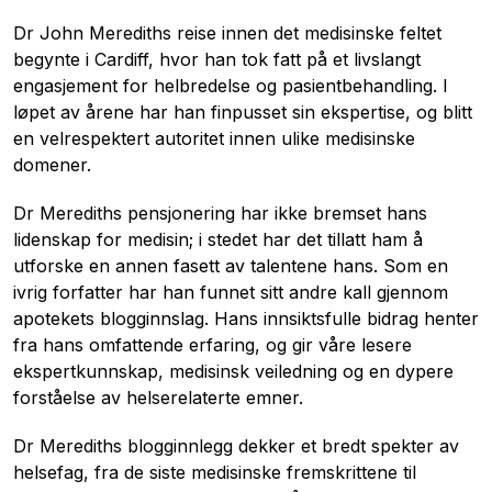
Dr John Merediths reise innen det medisinske feltet
begynte i Cardiff, hvor han tok fatt på et livslangt
engasjement for helbredelse og pasientbehandling. I
løpet av årene har han finpusset sin ekspertise, og blitt
en velrespektert autoritet innen ulike medisinske
domener.
Dr Merediths pensjonering har ikke bremset hans
lidenskap for medisin; i stedet har det tillatt ham å
utforske en annen fasett av talentene hans. Som en
ivrig forfatter har han funnet sitt andre kall gjennom
apotekets blogginnslag. Hans innsiktsfulle bidrag henter
fra hans omfattende erfaring, og gir våre lesere
ekspertkunnskap, medisinsk veiledning og en dypere
forståelse av helserelaterte emner.
Dr Merediths blogginnlegg dekker et bredt spekter av
helsefag, fra de siste medisinske fremskrittene til