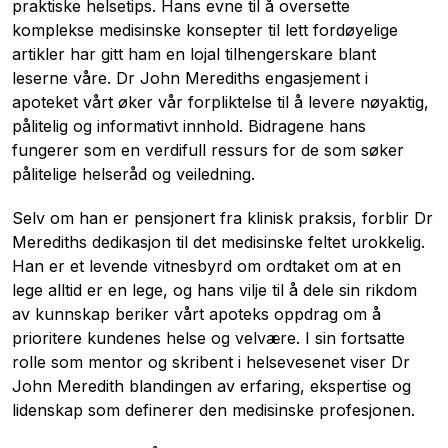
praktiske helsetips. Hans evne til å oversette
komplekse medisinske konsepter til lett fordøyelige
artikler har gitt ham en lojal tilhengerskare blant
leserne våre. Dr John Merediths engasjement i
apoteket vårt øker vår forpliktelse til å levere nøyaktig,
pålitelig og informativt innhold. Bidragene hans
fungerer som en verdifull ressurs for de som søker
pålitelige helseråd og veiledning.
Selv om han er pensjonert fra klinisk praksis, forblir Dr
Merediths dedikasjon til det medisinske feltet urokkelig.
Han er et levende vitnesbyrd om ordtaket om at en
lege alltid er en lege, og hans vilje til å dele sin rikdom
av kunnskap beriker vårt apoteks oppdrag om å
prioritere kundenes helse og velvære. I sin fortsatte
rolle som mentor og skribent i helsevesenet viser Dr
John Meredith blandingen av erfaring, ekspertise og
lidenskap som definerer den medisinske profesjonen.